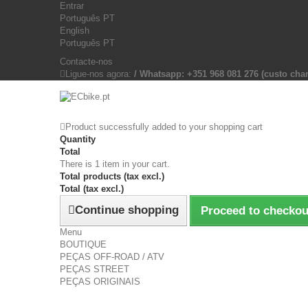
Entrar
Português PT
English
Português PT
Contacte-nos
Ligue-nos agora:
/ Whatsapp: +351 968 081 276 (custo c
Product successfully added to your shopping cart
Quantity
Total
There is 1 item in your cart.
Total products (tax excl.)
Total (tax excl.)
Continue shopping
Proceed to checkou
Menu
BOUTIQUE
PEÇAS OFF-ROAD / ATV
PEÇAS STREET
PEÇAS ORIGINAIS