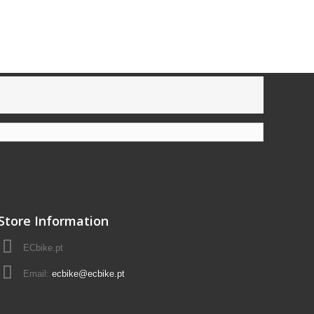
Store Information
ECbike.pt
Email:
ecbike@ecbike.pt