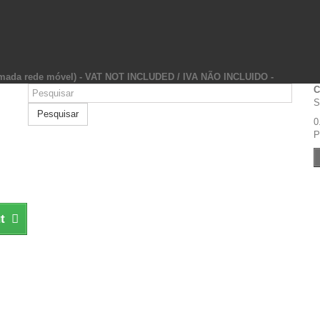
hamada rede móvel) - VAT NOT INCLUDED / IVA NÃO INCLUIDO -
C
S
Pesquisar
0
P
t