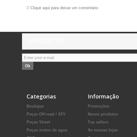
Clique aqui para deixar um comentário
NEWSLETTER
Ok
Categorias
Informação
Boutique
Promoções
Peças Off-road / ATV
Novos produtos
Peças Street
Top sellers
Peças motos de agua
As nossas lojas