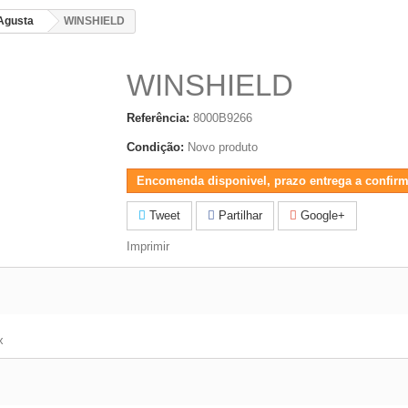
Agusta
WINSHIELD
WINSHIELD
Referência:
8000B9266
Condição:
Novo produto
Encomenda disponivel, prazo entrega a confirm
Tweet
Partilhar
Google+
Imprimir
x