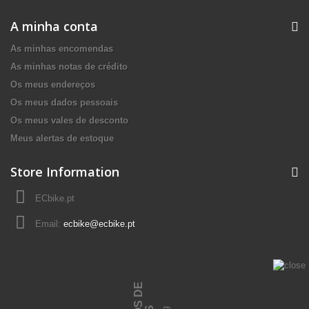
A minha conta
As minhas encomendas
As minhas notas de crédito
Os meus endereços
Os meus dados pessoais
Os meus vales de desconto
Meus alertas de estoque
Store Information
ECbike.pt
Email:
ecbike@ecbike.pt