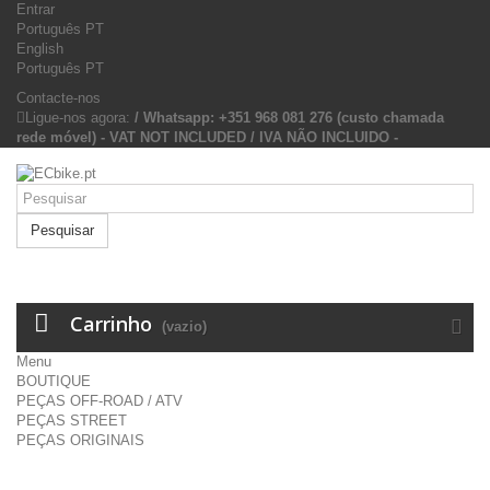
Entrar
Português PT
English
Português PT
Contacte-nos
Ligue-nos agora:
/ Whatsapp: +351 968 081 276 (custo chamada
rede móvel) - VAT NOT INCLUDED / IVA NÃO INCLUIDO -
Pesquisar
Carrinho
(vazio)
Menu
BOUTIQUE
PEÇAS OFF-ROAD / ATV
PEÇAS STREET
PEÇAS ORIGINAIS