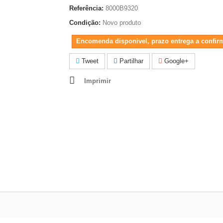
Referência:
8000B9320
Condição:
Novo produto
Encomenda disponivel, prazo entrega a confir
Tweet
Partilhar
Google+
Imprimir