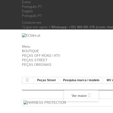
Entrar
Português PT
English
Português PT
Contacte-nos
Ligue-nos agora:
/ Whatsapp: +351 968 081 276 (custo c
Menu
BOUTIQUE
PEÇAS OFF-ROAD / ATV
PEÇAS STREET
PEÇAS ORIGINAIS
Peças Street
Pesquisa marca / modelo
MV 
Ver maior