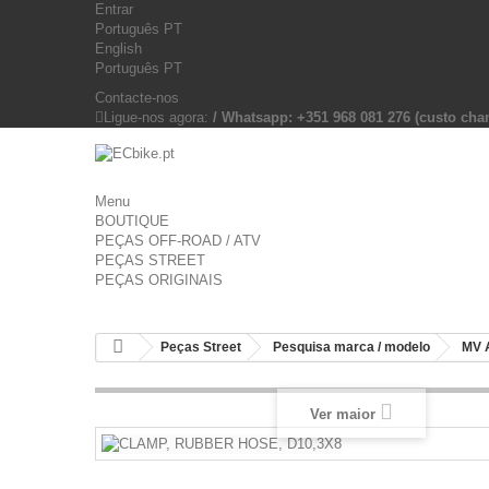
Entrar
Português PT
English
Português PT
Contacte-nos
Ligue-nos agora:
/ Whatsapp: +351 968 081 276 (custo c
Menu
BOUTIQUE
PEÇAS OFF-ROAD / ATV
PEÇAS STREET
PEÇAS ORIGINAIS
Peças Street
Pesquisa marca / modelo
MV 
Ver maior