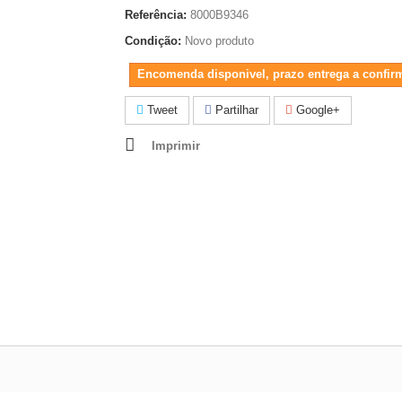
Referência:
8000B9346
Condição:
Novo produto
Encomenda disponivel, prazo entrega a confir
Tweet
Partilhar
Google+
Imprimir