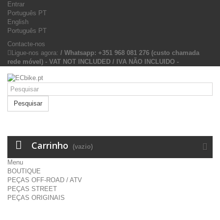
Entrar
Português PT
English
Português PT
Contacte-nos
Ligue-nos agora:
/ Whatsapp: +351 968 081 276 (custo chamada
rede móvel) - VAT NOT INCLUDED / IVA NÃO INCLUIDO -
Pesquisar
Carrinho
(vazio)
Menu
BOUTIQUE
PEÇAS OFF-ROAD / ATV
PEÇAS STREET
PEÇAS ORIGINAIS