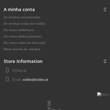
A minha conta
As minhas encomendas
As minhas notas de crédito
Os meus endereços
Os meus dados pessoais
Os meus vales de desconto
Meus alertas de estoque
Store Information
ECbike.pt
Email:
ecbike@ecbike.pt