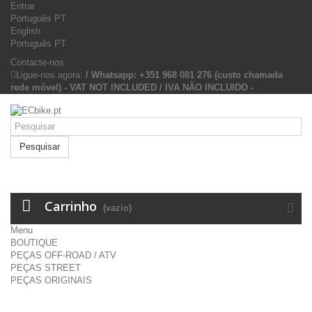
Entrar
Português PT
English
Português PT
Contacte-nos
Ligue-nos agora:
/ Whatsapp: +351 968 081 276 (custo chamada
rede móvel) - VAT NOT INCLUDED / IVA NÃO INCLUIDO -
Pesquisar
Carrinho
(vazio)
Menu
BOUTIQUE
PEÇAS OFF-ROAD / ATV
PEÇAS STREET
PEÇAS ORIGINAIS