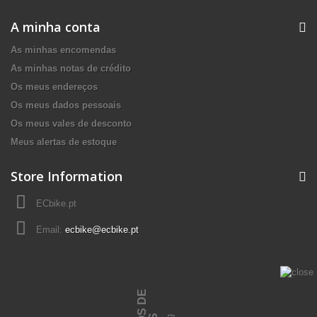
A minha conta
As minhas encomendas
As minhas notas de crédito
Os meus endereços
Os meus dados pessoais
Os meus vales de desconto
Meus alertas de estoque
Store Information
ECbike.pt
Email:
ecbike@ecbike.pt