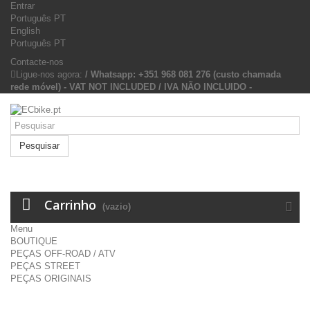
Entrar
Português PT
English
Português PT
Contacte-nos
Ligue-nos agora:
/ Whatsapp: +351 968 081 276 (custo chamada
rede móvel) - VAT NOT INCLUDED / IVA NÃO INCLUIDO -
Pesquisar
Carrinho
(vazio)
Menu
BOUTIQUE
PEÇAS OFF-ROAD / ATV
PEÇAS STREET
PEÇAS ORIGINAIS