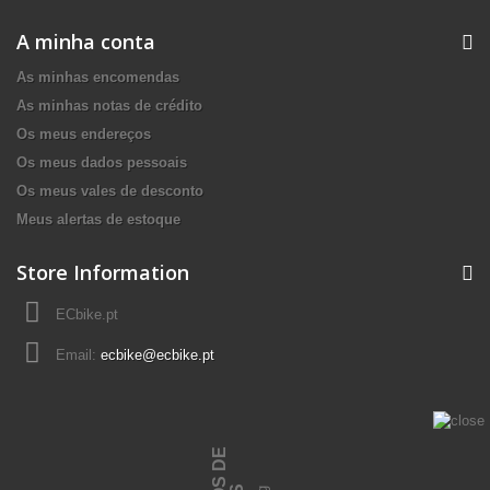
A minha conta
As minhas encomendas
As minhas notas de crédito
Os meus endereços
Os meus dados pessoais
Os meus vales de desconto
Meus alertas de estoque
Store Information
ECbike.pt
Email:
ecbike@ecbike.pt