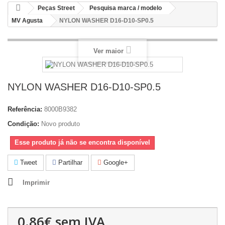
Peças Street
Pesquisa marca / modelo
MV Agusta
NYLON WASHER D16-D10-SP0.5
Ver maior
NYLON WASHER D16-D10-SP0.5
Referência:
8000B9382
Condição:
Novo produto
Esse produto já não se encontra disponível
Tweet
Partilhar
Google+
Imprimir
0.86€
sem IVA