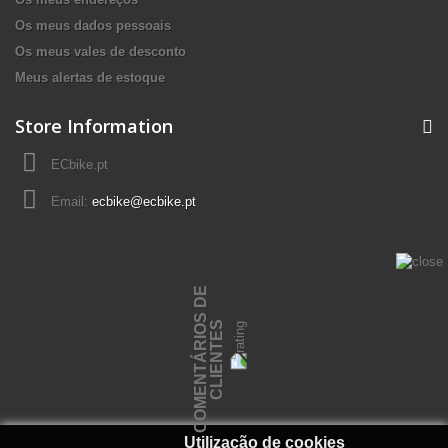
Os meus dados pessoais
Os meus vales de desconto
Meus alertas de estoque
Store Information
ECbike.pt
Email:
ecbike@ecbike.pt
C
O
M
E
N
T
Á
R
I
O
S
D
E
C
L
I
E
N
T
E
S
Utilização de cookies