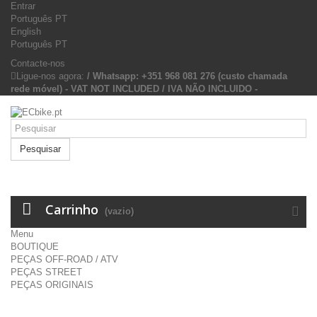
Entrar
Português PT
English
Português PT
Contacte-nos
Ligue-nos agora:
/ Whatsapp: +351 968 081 276 (custo chamada
rede móvel) - VAT NOT INCLUDED / IVA NÃO INCLUIDO -
Pesquisar
Carrinho
(vazio)
Menu
BOUTIQUE
PEÇAS OFF-ROAD / ATV
PEÇAS STREET
PEÇAS ORIGINAIS