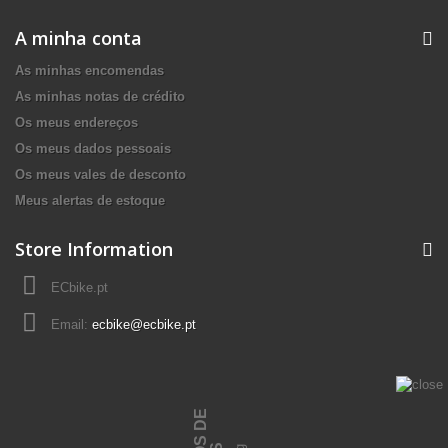
A minha conta
As minhas encomendas
As minhas notas de crédito
Os meus endereços
Os meus dados pessoais
Os meus vales de desconto
Meus alertas de estoque
Store Information
ECbike.pt
Email:
ecbike@ecbike.pt