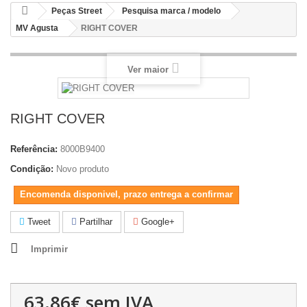
Peças Street
Pesquisa marca / modelo
MV Agusta
RIGHT COVER
Ver maior
RIGHT COVER
Referência:
8000B9400
Condição:
Novo produto
Encomenda disponivel, prazo entrega a confirmar
Tweet
Partilhar
Google+
Imprimir
63.86€
sem IVA