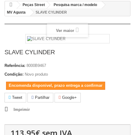
Peças Street
Pesquisa marca / modelo
MV Agusta
SLAVE CYLINDER
Ver maior
SLAVE CYLINDER
Referência:
8000B9467
Condição:
Novo produto
Encomenda disponivel, prazo entrega a confirmar
Tweet
Partilhar
Google+
Imprimir
113.95€
sem IVA