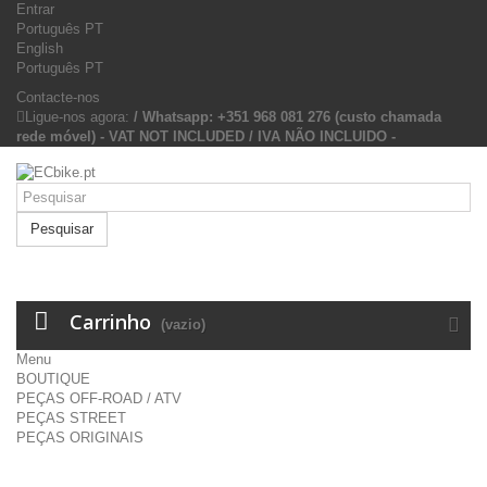
Entrar
Português PT
English
Português PT
Contacte-nos
Ligue-nos agora:
/ Whatsapp: +351 968 081 276 (custo chamada
rede móvel) - VAT NOT INCLUDED / IVA NÃO INCLUIDO -
Pesquisar
Carrinho
(vazio)
Menu
BOUTIQUE
PEÇAS OFF-ROAD / ATV
PEÇAS STREET
PEÇAS ORIGINAIS