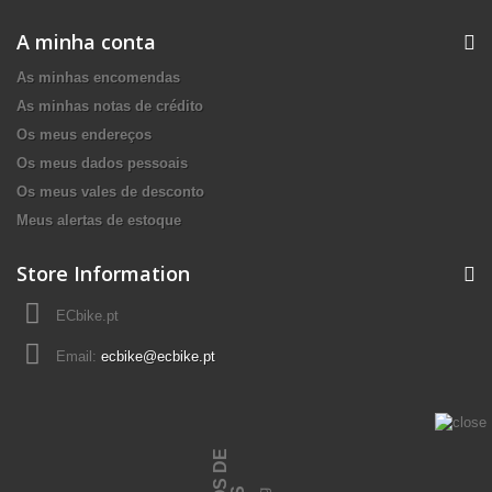
A minha conta
As minhas encomendas
As minhas notas de crédito
Os meus endereços
Os meus dados pessoais
Os meus vales de desconto
Meus alertas de estoque
Store Information
ECbike.pt
Email:
ecbike@ecbike.pt