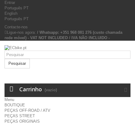
Entrar
Português PT
English
Português PT
Contacte-nos
Ligue-nos agora:
/ Whatsapp: +351 968 081 276 (custo chamada
rede móvel) - VAT NOT INCLUDED / IVA NÃO INCLUIDO -
Pesquisar
Carrinho
(vazio)
Menu
BOUTIQUE
PEÇAS OFF-ROAD / ATV
PEÇAS STREET
PEÇAS ORIGINAIS