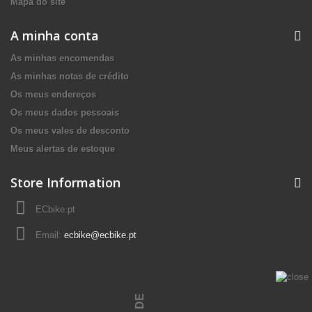
Mapa do site
A minha conta
As minhas encomendas
As minhas notas de crédito
Os meus endereços
Os meus dados pessoais
Os meus vales de desconto
Meus alertas de estoque
Store Information
ECbike.pt
Email:
ecbike@ecbike.pt