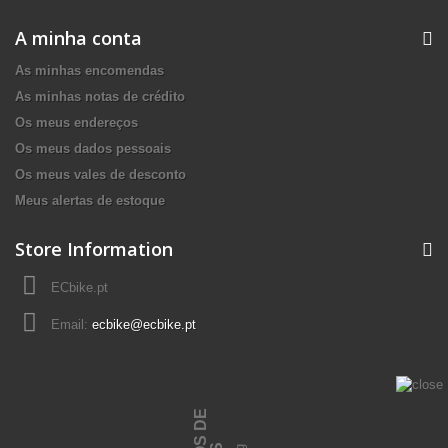
A minha conta
As minhas encomendas
As minhas notas de crédito
Os meus endereços
Os meus dados pessoais
Os meus vales de desconto
Meus alertas de estoque
Store Information
ECbike.pt
Email:
ecbike@ecbike.pt