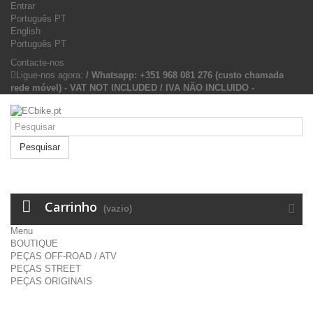
Entrar
Português PT
English
Português PT
Contacte-nos
Ligue-nos agora:
/ Whatsapp: +351 968 081 276 (custo chamada
rede móvel) - VAT NOT INCLUDED / IVA NÃO INCLUIDO -
Pesquisar
Carrinho
(vazio)
Menu
BOUTIQUE
PEÇAS OFF-ROAD / ATV
PEÇAS STREET
PEÇAS ORIGINAIS