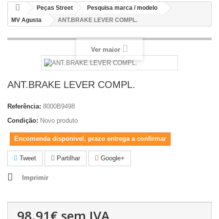
Peças Street
Pesquisa marca / modelo
MV Agusta
ANT.BRAKE LEVER COMPL.
Ver maior
ANT.BRAKE LEVER COMPL.
Referência:
8000B9498
Condição:
Novo produto
Encomenda disponivel, prazo entrega a confirmar
Tweet
Partilhar
Google+
Imprimir
98.91€
sem IVA