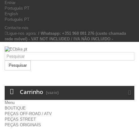
Entrar
Português PT
English
Português PT
Contacte-nos
Ligue-nos agora:
/ Whatsapp: +351 968 081 276 (custo chamada
rede móvel) - VAT NOT INCLUDED / IVA NÃO INCLUIDO -
Pesquisar
Carrinho
(vazio)
Menu
BOUTIQUE
PEÇAS OFF-ROAD / ATV
PEÇAS STREET
PEÇAS ORIGINAIS