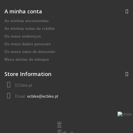
A minha conta
As minhas encomendas
As minhas notas de crédito
Os meus endereços
Os meus dados pessoais
Os meus vales de desconto
Meus alertas de estoque
Store Information
ECbike.pt
Email:
ecbike@ecbike.pt