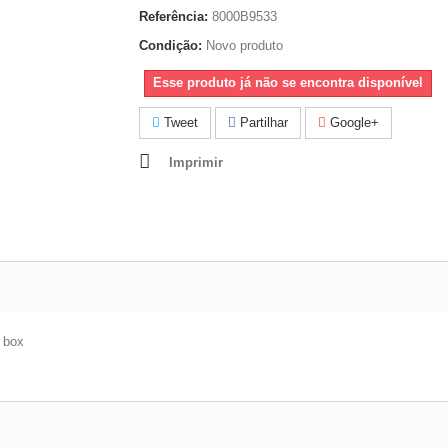
Referência:
8000B9533
Condição:
Novo produto
Esse produto já não se encontra disponível
Tweet
Partilhar
Google+
Imprimir
e box