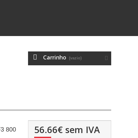
Carrinho
(vazio)
56.66€
sem IVA
3 800