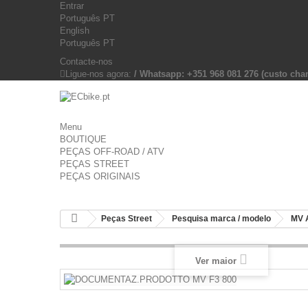
Entrar
Português PT
English
Português PT
Contacte-nos
Ligue-nos agora:
/ Whatsapp: +351 968 081 276 (custo c
Menu
BOUTIQUE
PEÇAS OFF-ROAD / ATV
PEÇAS STREET
PEÇAS ORIGINAIS
Peças Street
Pesquisa marca / modelo
MV 
Ver maior