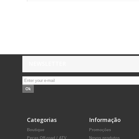
NEWSLETTER
Ok
Categorias
Informação
Boutique
Promoções
Peças Off-road / ATV
Novos produtos