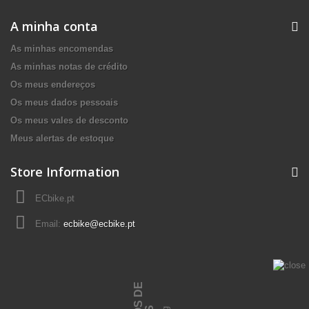
A minha conta
As minhas encomendas
As minhas notas de crédito
Os meus endereços
Os meus dados pessoais
Os meus vales de desconto
Meus alertas de estoque
Store Information
ECbike.pt
Email:
ecbike@ecbike.pt