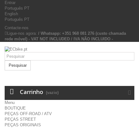
Entrar
Português PT
English
Português PT
Contacte-nos
Ligue-nos agora:
/ Whatsapp: +351 968 081 276 (custo chamada
rede móvel) - VAT NOT INCLUDED / IVA NÃO INCLUIDO -
Pesquisar
Carrinho
(vazio)
Menu
BOUTIQUE
PEÇAS OFF-ROAD / ATV
PEÇAS STREET
PEÇAS ORIGINAIS