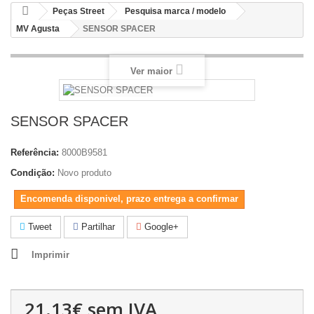
Peças Street
Pesquisa marca / modelo
MV Agusta
SENSOR SPACER
Ver maior
SENSOR SPACER
Referência:
8000B9581
Condição:
Novo produto
Encomenda disponivel, prazo entrega a confirmar
Tweet
Partilhar
Google+
Imprimir
21.13€
sem IVA