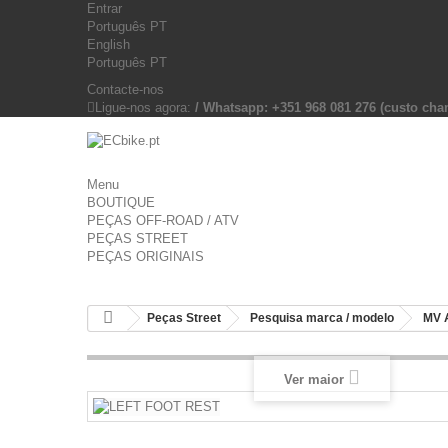
Entrar
Português PT
English
Português PT
Contacte-nos
Ligue-nos agora:
/ Whatsapp: +351 968 081 276 (custo c
Menu
BOUTIQUE
PEÇAS OFF-ROAD / ATV
PEÇAS STREET
PEÇAS ORIGINAIS
Peças Street
Pesquisa marca / modelo
MV 
Ver maior