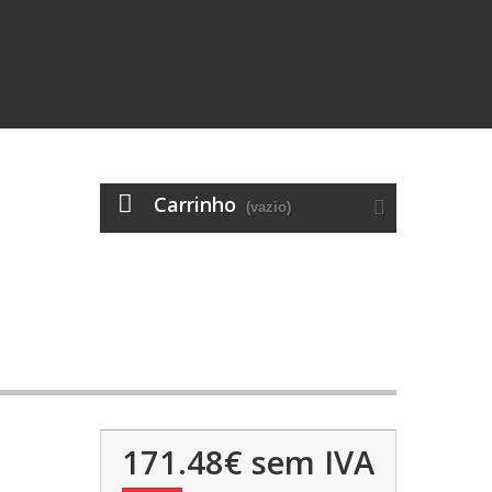
Carrinho
(vazio)
171.48€
sem IVA