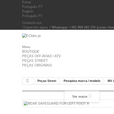
Entrar
Português PT
English
Português PT
Contacte-nos
Ligue-nos agora:
/ Whatsapp: +351 968 081 276 (custo c
Menu
BOUTIQUE
PEÇAS OFF-ROAD / ATV
PEÇAS STREET
PEÇAS ORIGINAIS
Peças Street
Pesquisa marca / modelo
MV 
Ver maior