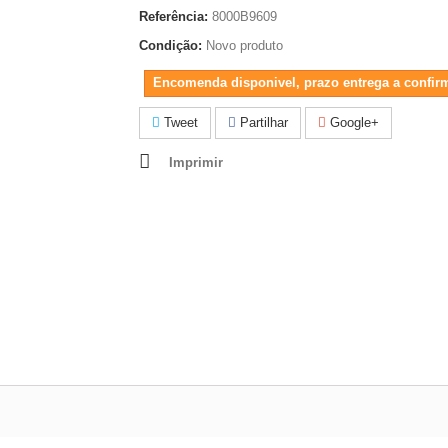
Referência:
8000B9609
Condição:
Novo produto
Encomenda disponivel, prazo entrega a confir
Tweet
Partilhar
Google+
Imprimir