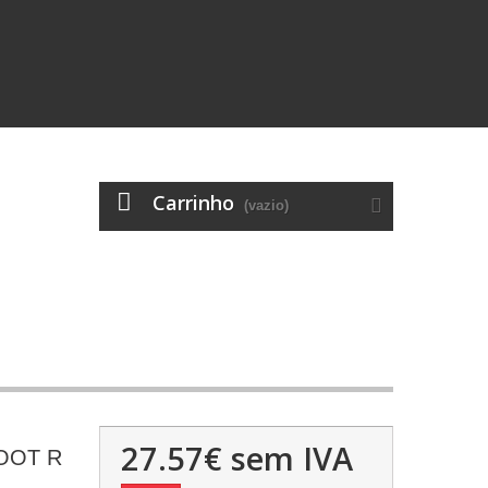
Carrinho
(vazio)
27.57€
sem IVA
OOT R