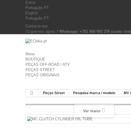
Entrar
Português PT
English
Português PT
Contacte-nos
Ligue-nos agora:
/ Whatsapp: +351 968 081 276 (custo c
Menu
BOUTIQUE
PEÇAS OFF-ROAD / ATV
PEÇAS STREET
PEÇAS ORIGINAIS
Peças Street
Pesquisa marca / modelo
MV 
Ver maior