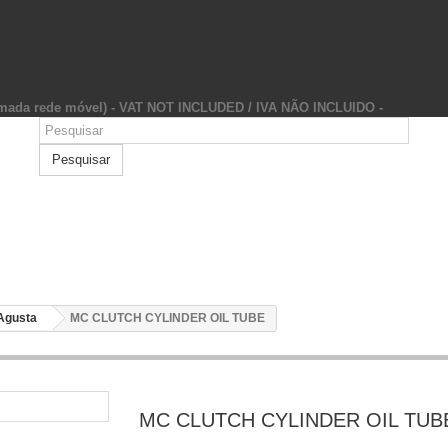
hamada rede móvel) - VAT NOT INCLUDED / IVA NÃO INCLUIDO -
Pesquisar
Agusta
MC CLUTCH CYLINDER OIL TUBE
MC CLUTCH CYLINDER OIL TUB