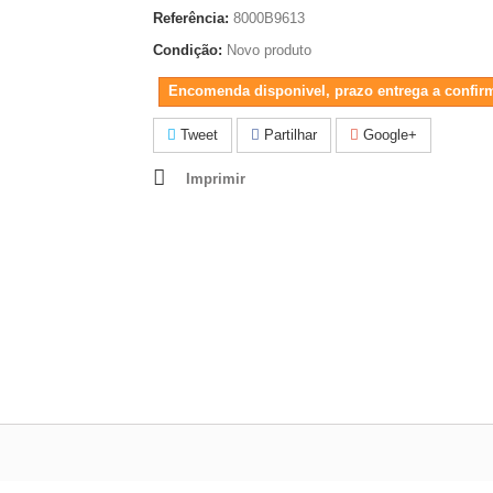
Referência:
8000B9613
Condição:
Novo produto
Encomenda disponivel, prazo entrega a confir
Tweet
Partilhar
Google+
Imprimir