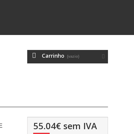
Carrinho
(vazio)
55.04€
sem IVA
E