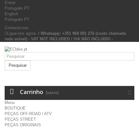
Entrar
Português PT
English
Português PT
Contacte-nos
Ligue-nos agora:
/ Whatsapp: +351 968 081 276 (custo chamada
rede móvel) - VAT NOT INCLUDED / IVA NÃO INCLUIDO -
Pesquisar
Carrinho
(vazio)
Menu
BOUTIQUE
PEÇAS OFF-ROAD / ATV
PEÇAS STREET
PEÇAS ORIGINAIS