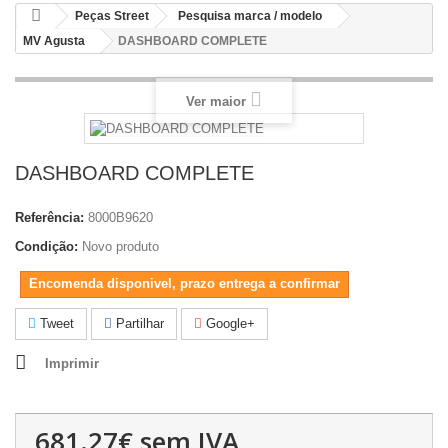
Peças Street
Pesquisa marca / modelo
MV Agusta
DASHBOARD COMPLETE
Ver maior
DASHBOARD COMPLETE
Referência:
8000B9620
Condição:
Novo produto
Encomenda disponivel, prazo entrega a confirmar
Tweet
Partilhar
Google+
Imprimir
681.27€
sem IVA