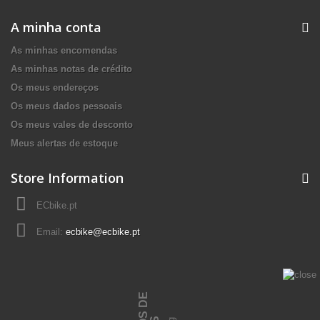
A minha conta
As minhas encomendas
As minhas notas de crédito
Os meus endereços
Os meus dados pessoais
Os meus vales de desconto
Meus alertas de estoque
Store Information
ECbike.pt
Email:
ecbike@ecbike.pt