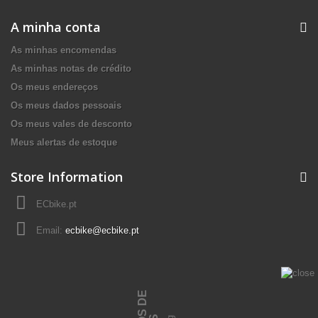
A minha conta
As minhas encomendas
As minhas notas de crédito
Os meus endereços
Os meus dados pessoais
Os meus vales de desconto
Meus alertas de estoque
Store Information
ECbike.pt
Email:
ecbike@ecbike.pt