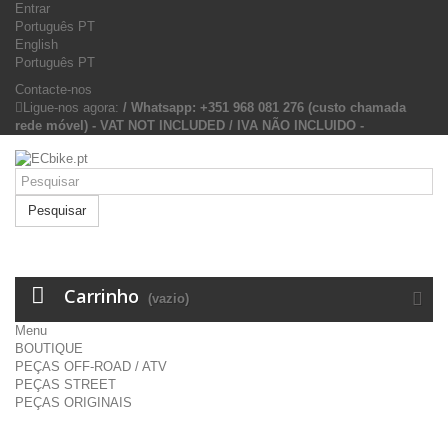
Entrar
Português PT
English
Português PT
Contacte-nos
Ligue-nos agora:
/ Whatsapp: +351 968 081 276 (custo chamada
rede móvel) - VAT NOT INCLUDED / IVA NÃO INCLUIDO -
Pesquisar
Carrinho
(vazio)
Menu
BOUTIQUE
PEÇAS OFF-ROAD / ATV
PEÇAS STREET
PEÇAS ORIGINAIS