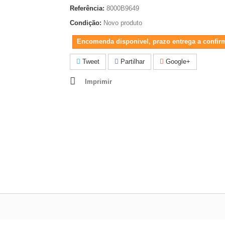
Referência:
8000B9649
Condição:
Novo produto
Encomenda disponivel, prazo entrega a confir
Tweet
Partilhar
Google+
Imprimir