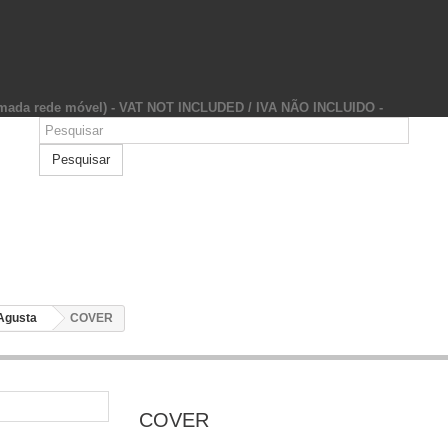
hamada rede móvel) - VAT NOT INCLUDED / IVA NÃO INCLUIDO -
Pesquisar
Agusta
COVER
COVER