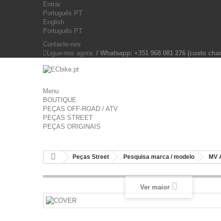
Entrar
Português PT
English
Português PT
Contacte-nos
Ligue-nos agora:
/ Whatsapp: +351 968 081 276 (custo c
Menu
BOUTIQUE
PEÇAS OFF-ROAD / ATV
PEÇAS STREET
PEÇAS ORIGINAIS
Peças Street
Pesquisa marca / modelo
MV 
Ver maior