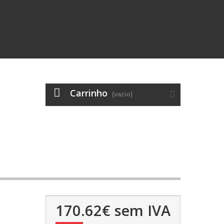
Carrinho
(vazio)
170.62€
sem IVA