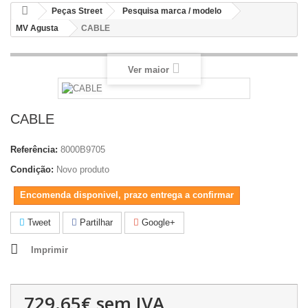
Peças Street
Pesquisa marca / modelo
MV Agusta
CABLE
Ver maior
CABLE
Referência:
8000B9705
Condição:
Novo produto
Encomenda disponivel, prazo entrega a confirmar
Tweet
Partilhar
Google+
Imprimir
729.65€
sem IVA