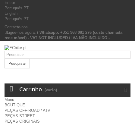
Entrar
Português PT
English
Português PT
Contacte-nos
Ligue-nos agora:
/ Whatsapp: +351 968 081 276 (custo chamada
rede móvel) - VAT NOT INCLUDED / IVA NÃO INCLUIDO -
Pesquisar
Carrinho
(vazio)
Menu
BOUTIQUE
PEÇAS OFF-ROAD / ATV
PEÇAS STREET
PEÇAS ORIGINAIS