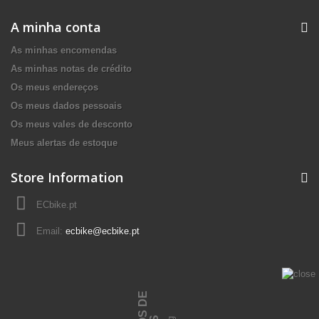
A minha conta
As minhas encomendas
As minhas notas de crédito
Os meus endereços
Os meus dados pessoais
Os meus vales de desconto
Meus alertas de estoque
Store Information
ECbike.pt
Email:
ecbike@ecbike.pt