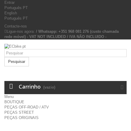
Entrar
Português PT
English
Português PT
Contacte-nos
Ligue-nos agora:
/ Whatsapp: +351 968 081 276 (custo chamada
rede móvel) - VAT NOT INCLUDED / IVA NÃO INCLUIDO -
Pesquisar
Carrinho
(vazio)
Menu
BOUTIQUE
PEÇAS OFF-ROAD / ATV
PEÇAS STREET
PEÇAS ORIGINAIS