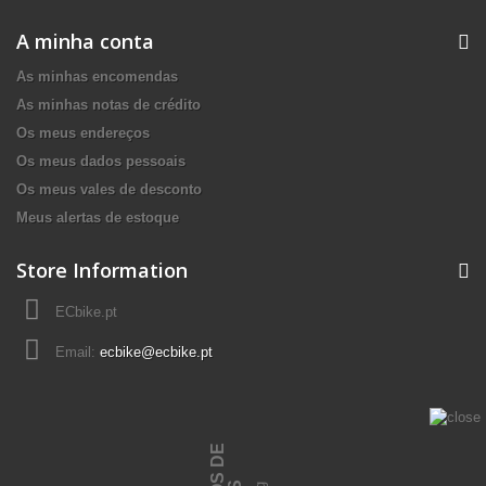
A minha conta
As minhas encomendas
As minhas notas de crédito
Os meus endereços
Os meus dados pessoais
Os meus vales de desconto
Meus alertas de estoque
Store Information
ECbike.pt
Email:
ecbike@ecbike.pt