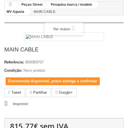
Peças Street
Pesquisa marca / modelo
MV Agusta
MAIN CABLE
Ver maior
MAIN CABLE
Referência:
8000B9707
Condição:
Novo produto
Encomenda disponivel, prazo entrega a confirmar
Tweet
Partilhar
Google+
Imprimir
815.77€
sem IVA