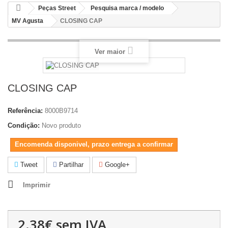
Peças Street
Pesquisa marca / modelo
MV Agusta
CLOSING CAP
Ver maior
CLOSING CAP
Referência:
8000B9714
Condição:
Novo produto
Encomenda disponivel, prazo entrega a confirmar
Tweet
Partilhar
Google+
Imprimir
2.38€
sem IVA