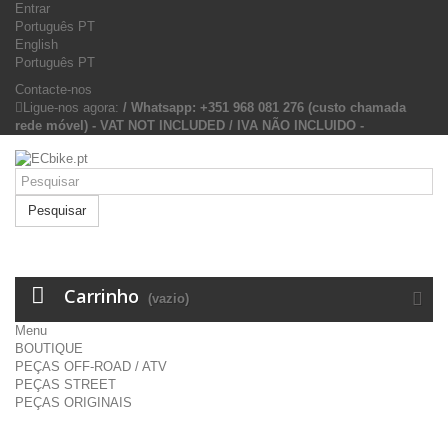
Entrar
Português PT
English
Português PT
Contacte-nos
Ligue-nos agora:
/ Whatsapp: +351 968 081 276 (custo chamada
rede móvel) - VAT NOT INCLUDED / IVA NÃO INCLUIDO -
Pesquisar
Carrinho
(vazio)
Menu
BOUTIQUE
PEÇAS OFF-ROAD / ATV
PEÇAS STREET
PEÇAS ORIGINAIS