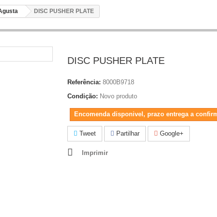
Agusta
DISC PUSHER PLATE
DISC PUSHER PLATE
Referência:
8000B9718
Condição:
Novo produto
Encomenda disponivel, prazo entrega a confir
Tweet
Partilhar
Google+
Imprimir