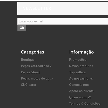
NEWSLETTER
Ok
Categorias
Informação
Boutique
Promoções
Peças Off-road / ATV
Novos produtos
Peças Street
Top sellers
Peças motos de agua
As nossas lojas
CNC parts
Contacte-nos
Apoio ao cliente
Quem somos?
Termos & Condições