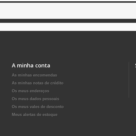
A minha conta
As minhas encomendas
As minhas notas de crédito
Os meus endereços
Os meus dados pessoais
Os meus vales de desconto
Meus alertas de estoque