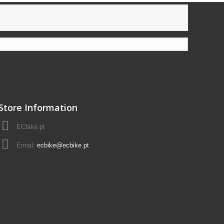
Store Information
ECbike.pt
Email:
ecbike@ecbike.pt