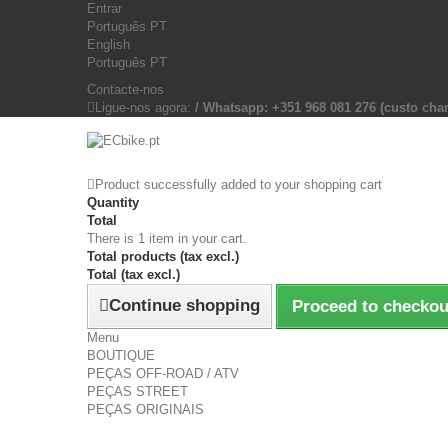
Entrar
Português PT
English
Português PT
Contacte-nos
Ligue-nos agora:
/ Whatsapp: +351 968 081 276 (custo c
Product successfully added to your shopping cart
Quantity
Total
There is 1 item in your cart.
Total products (tax excl.)
Total (tax excl.)
Continue shopping
Proceed to checkou
Menu
BOUTIQUE
PEÇAS OFF-ROAD / ATV
PEÇAS STREET
PEÇAS ORIGINAIS