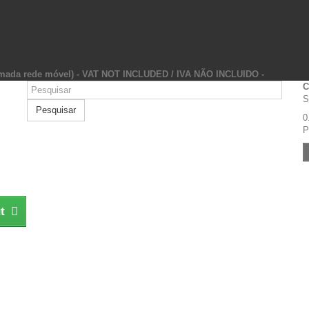
hamada rede móvel) - VAT NOT INCLUDED / IVA NÃO INCLUIDO -
C
S
Pesquisar
0
P
t