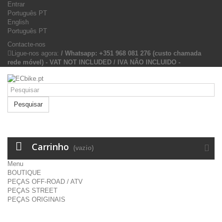
Entrar
Português PT
English
Português PT
Contacte-nos
Ligue-nos agora:
/ Whatsapp: +351 968 081 276 (custo chamada
rede móvel) - VAT NOT INCLUDED / IVA NÃO INCLUIDO -
Pesquisar
Carrinho
(vazio)
Menu
BOUTIQUE
PEÇAS OFF-ROAD / ATV
PEÇAS STREET
PEÇAS ORIGINAIS