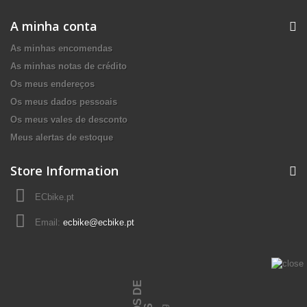
A minha conta
As minhas encomendas
As minhas notas de crédito
Os meus endereços
Os meus dados pessoais
Os meus vales de desconto
Meus alertas de estoque
Store Information
ECbike.pt
Email:
ecbike@ecbike.pt