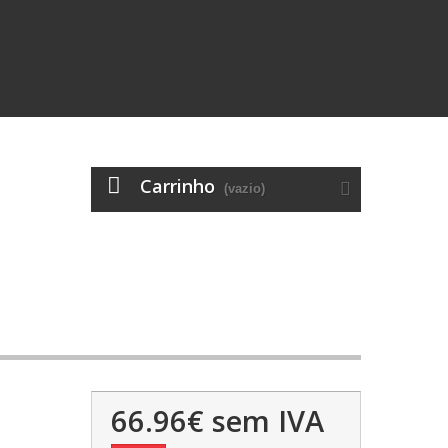
Carrinho
(vazio)
66.96€
sem IVA