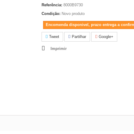
Referência:
8000B9730
Condição:
Novo produto
Encomenda disponivel, prazo entrega a confir
Tweet
Partilhar
Google+
Imprimir