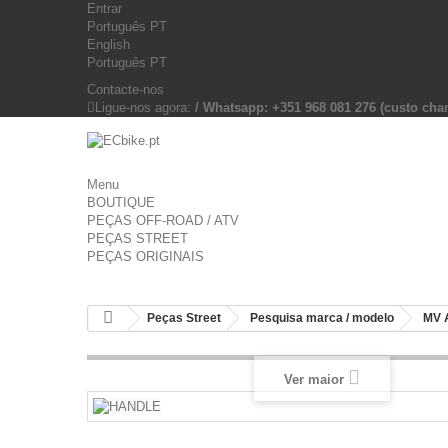
Entrar
Português PT
English
Português PT
Contacte-nos
Ligue-nos agora:
/ Whatsapp: +351 968 081 276 (custo c
Menu
BOUTIQUE
PEÇAS OFF-ROAD / ATV
PEÇAS STREET
PEÇAS ORIGINAIS
Peças Street
Pesquisa marca / modelo
MV 
Ver maior