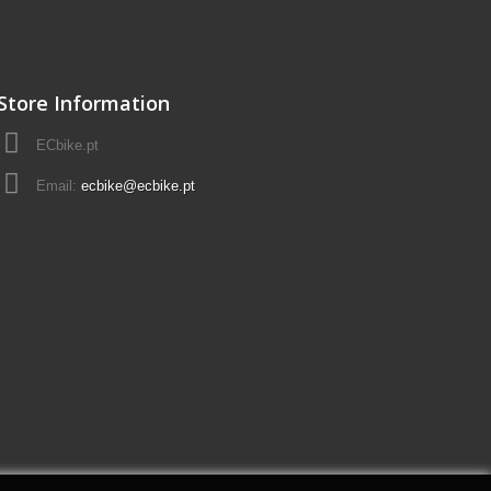
Store Information
ECbike.pt
Email:
ecbike@ecbike.pt