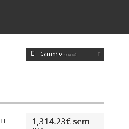
Carrinho
(vazio)
1,314.23€
sem
TH