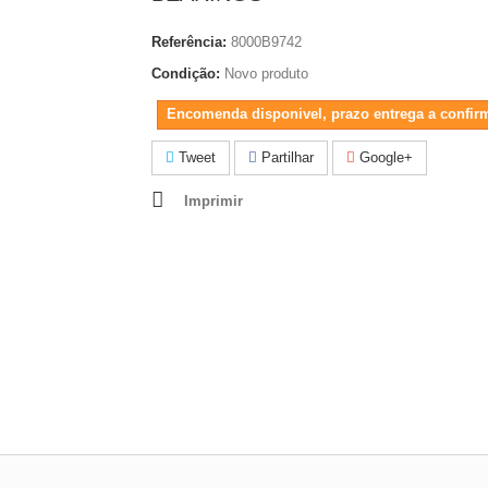
Referência:
8000B9742
Condição:
Novo produto
Encomenda disponivel, prazo entrega a confir
Tweet
Partilhar
Google+
Imprimir