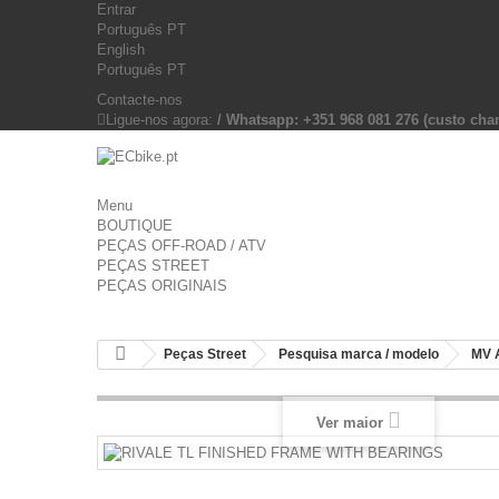
Entrar
Português PT
English
Português PT
Contacte-nos
Ligue-nos agora:
/ Whatsapp: +351 968 081 276 (custo c
Menu
BOUTIQUE
PEÇAS OFF-ROAD / ATV
PEÇAS STREET
PEÇAS ORIGINAIS
Peças Street
Pesquisa marca / modelo
MV 
Ver maior