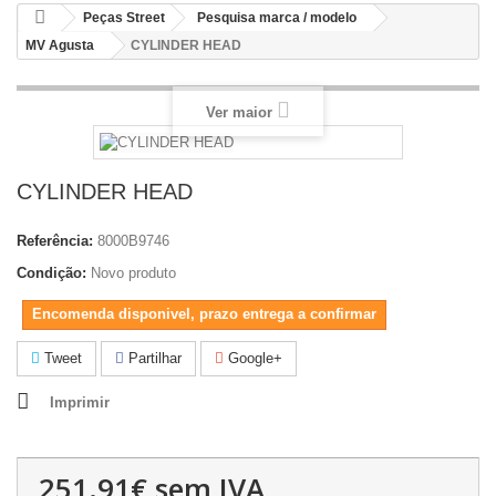
Peças Street
Pesquisa marca / modelo
MV Agusta
CYLINDER HEAD
Ver maior
CYLINDER HEAD
Referência:
8000B9746
Condição:
Novo produto
Encomenda disponivel, prazo entrega a confirmar
Tweet
Partilhar
Google+
Imprimir
251.91€
sem IVA