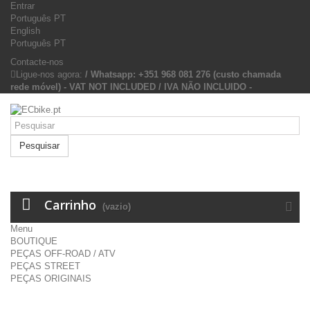
Entrar
Português PT
English
Português PT
Contacte-nos
Ligue-nos agora:
/ Whatsapp: +351 968 081 276 (custo chamada
rede móvel) - VAT NOT INCLUDED / IVA NÃO INCLUIDO -
Pesquisar
Carrinho
(vazio)
Menu
BOUTIQUE
PEÇAS OFF-ROAD / ATV
PEÇAS STREET
PEÇAS ORIGINAIS