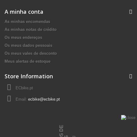
A minha conta
As minhas encomendas
As minhas notas de crédito
Os meus endereços
Os meus dados pessoais
Os meus vales de desconto
Meus alertas de estoque
Store Information
ECbike.pt
Email:
ecbike@ecbike.pt