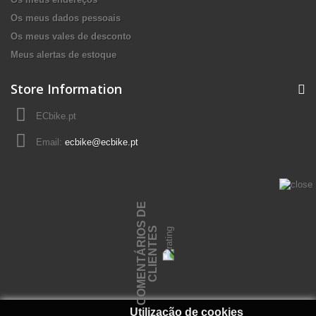
Os meus dados pessoais
Os meus vales de desconto
Meus alertas de estoque
Store Information
ECbike.pt
Email:
ecbike@ecbike.pt
C
O
M
E
N
T
Á
R
I
O
S
D
E
C
L
I
E
N
T
E
S
Utilização de cookies