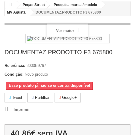
Peças Street
Pesquisa marca / modelo
MV Agusta
DOCUMENTAZ.PRODOTTO F3 675800
Ver maior
DOCUMENTAZ.PRODOTTO F3 675800
Referência:
8000B9767
Condição:
Novo produto
Esse produto já não se encontra disponível
Tweet
Partilhar
Google+
Imprimir
40.86€
sem IVA