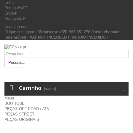
Entrar
Português PT
English
Português PT
Contacte-nos
Ligue-nos agora:
/ Whatsapp: +351 968 081 276 (custo chamada
rede móvel) - VAT NOT INCLUDED / IVA NÃO INCLUIDO -
Pesquisar
Carrinho
(vazio)
Menu
BOUTIQUE
PEÇAS OFF-ROAD / ATV
PEÇAS STREET
PEÇAS ORIGINAIS