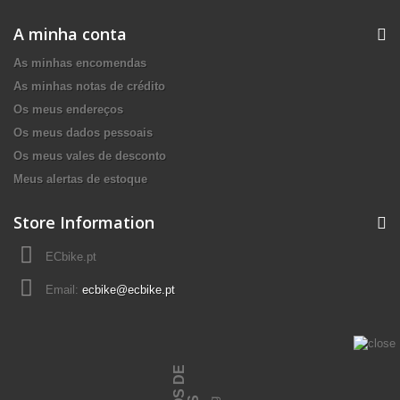
A minha conta
As minhas encomendas
As minhas notas de crédito
Os meus endereços
Os meus dados pessoais
Os meus vales de desconto
Meus alertas de estoque
Store Information
ECbike.pt
Email:
ecbike@ecbike.pt