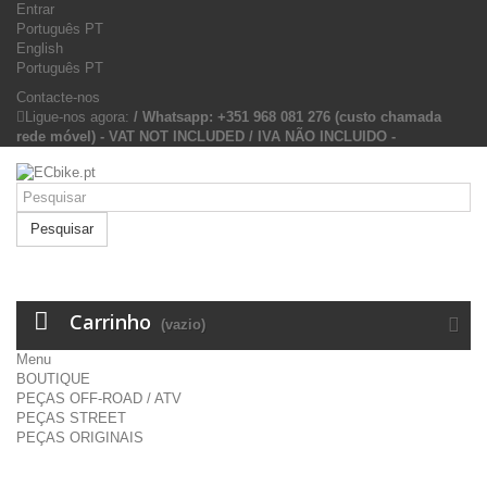
Entrar
Português PT
English
Português PT
Contacte-nos
Ligue-nos agora:
/ Whatsapp: +351 968 081 276 (custo chamada
rede móvel) - VAT NOT INCLUDED / IVA NÃO INCLUIDO -
Pesquisar
Carrinho
(vazio)
Menu
BOUTIQUE
PEÇAS OFF-ROAD / ATV
PEÇAS STREET
PEÇAS ORIGINAIS