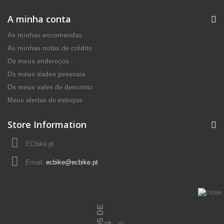
A minha conta
As minhas encomendas
As minhas notas de crédito
Os meus endereços
Os meus dados pessoais
Os meus vales de desconto
Meus alertas de estoque
Store Information
ECbike.pt
Email:
ecbike@ecbike.pt