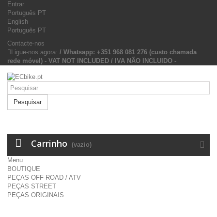
Entrar
Português PT
English
Português PT
Contacte-nos
Ligue-nos agora:
/ Whatsapp: +351 968 081 276 (custo chamada
rede móvel) - VAT NOT INCLUDED / IVA NÃO INCLUIDO -
Pesquisar
Carrinho
(vazio)
Menu
BOUTIQUE
PEÇAS OFF-ROAD / ATV
PEÇAS STREET
PEÇAS ORIGINAIS