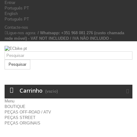
Entrar
Português PT
English
Português PT
Contacte-nos
Ligue-nos agora:
/ Whatsapp: +351 968 081 276 (custo chamada
rede móvel) - VAT NOT INCLUDED / IVA NÃO INCLUIDO -
Pesquisar
Carrinho
(vazio)
Menu
BOUTIQUE
PEÇAS OFF-ROAD / ATV
PEÇAS STREET
PEÇAS ORIGINAIS