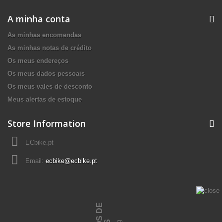
A minha conta
As minhas encomendas
As minhas notas de crédito
Os meus endereços
Os meus dados pessoais
Os meus vales de desconto
Meus alertas de estoque
Store Information
ECbike.pt
Email:
ecbike@ecbike.pt