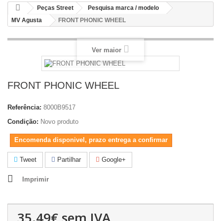
Peças Street
Pesquisa marca / modelo
MV Agusta
FRONT PHONIC WHEEL
Ver maior
FRONT PHONIC WHEEL
Referência:
8000B9517
Condição:
Novo produto
Encomenda disponivel, prazo entrega a confirmar
Tweet
Partilhar
Google+
Imprimir
35.49€
sem IVA